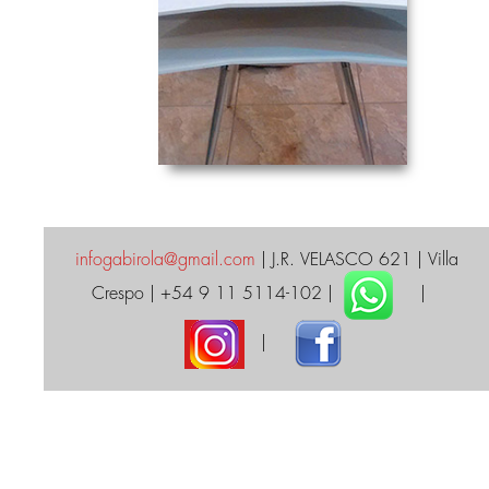
infogabirola@gmail.com
| J.R. VELASCO 621 | Villa
Crespo | +54 9 11 5114-102 |
|
|